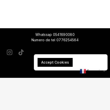
Whatssap 0541690080
Numero de tel 0776254564
Accept Cookies
Francais
▼
RICE SERUM
5.800
د.ج
3 en stock
Ajouter Au Panier