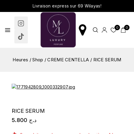
Livraison express sur 69 Wilayas!
0
0
Heures
/
Shop
/
CREME CENTELLA
/
RICE SERUM
RICE SERUM
5.800
د.ج