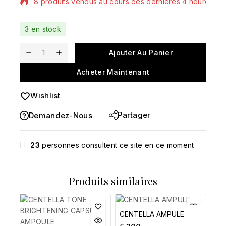
8 produits vendus au cours des dernières 4 heures
Vente rapide ! Plus de 8 personnes ont dans leur
3 en stock
panier
Ajouter Au Panier
Acheter Maintenant
Wishlist
Partager
Demandez-Nous
23
personnes consultent ce site en ce moment
Produits similaires
CENTELLA AMPULE