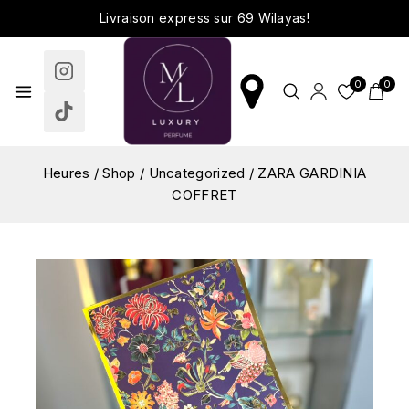
Livraison express sur 69 Wilayas!
0
0
Heures
/
Shop
/
Uncategorized
/
ZARA GARDINIA
COFFRET