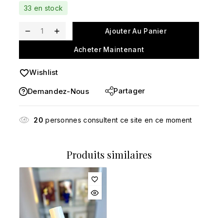
Vente rapide ! Plus de 4 personnes ont dans leur
33 en stock
panier
Ajouter Au Panier
Acheter Maintenant
Wishlist
Partager
Demandez-Nous
20
personnes consultent ce site en ce moment
Produits similaires