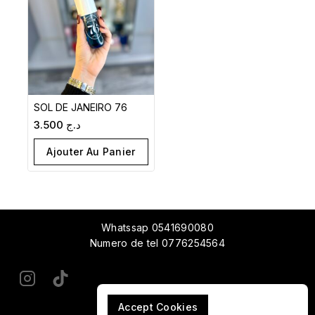
SOL DE JANEIRO 76
3.500
د.ج
Ajouter Au Panier
Whatssap 0541690080
Numero de tel 0776254564
Accept Cookies