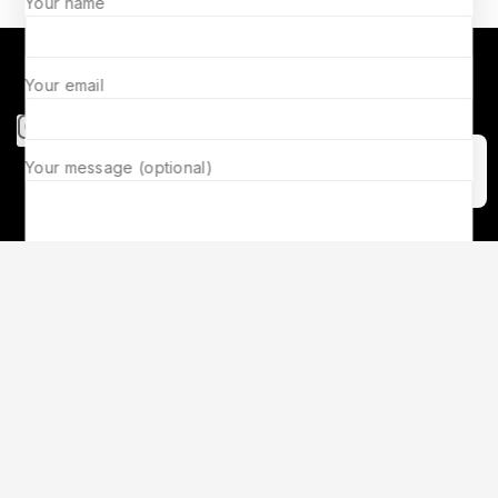
Your name
Whatssap 0541690080
Numero de tel 0776254564
Your email
Your message (optional)
Accept Cookies
2.400
د.ج
Ajouter Au Panier
Acheter Maintenant