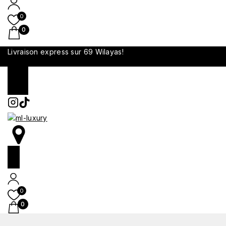
0
0
Livraison express sur 69 Wilayas!
0
0