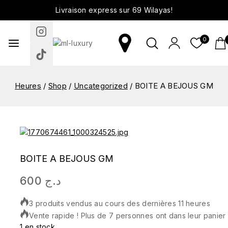
Livraison express sur 69 Wilayas!
0
Heures
/
Shop
/
Uncategorized
/
BOITE A BEJOUS GM
BOITE A BEJOUS GM
600
د.ج
3 produits vendus au cours des dernières 11 heures
Vente rapide ! Plus de 7 personnes ont dans leur panier
1 en stock