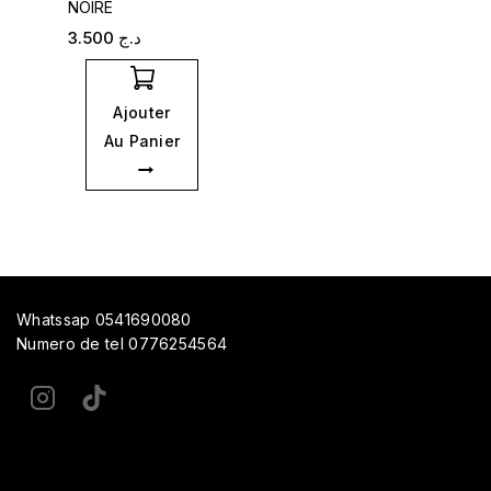
NOIRE
3.500
د.ج
Ajouter
Au Panier
Whatssap 0541690080
Numero de tel 0776254564