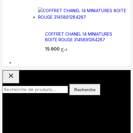
COFFRET CHANEL 14 MINIATURES
BOITE ROUGE 3145891284287
15.900
د.ج
Recherche