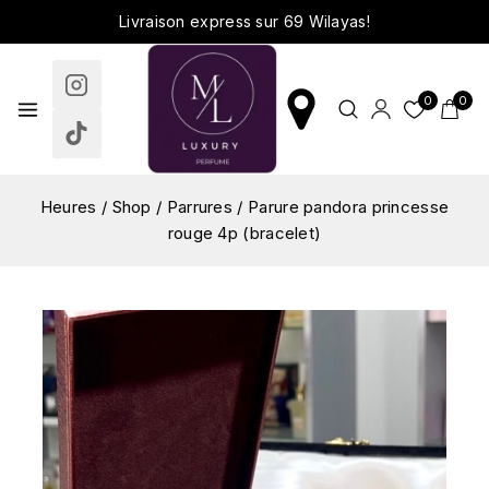
Livraison express sur 69 Wilayas!
0
0
Heures
/
Shop
/
Parrures
/
Parure pandora princesse
rouge 4p (bracelet)