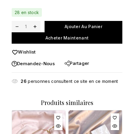
Vente rapide ! Plus de 17 personnes ont dans leur
28 en stock
panier
Ajouter Au Panier
Acheter Maintenant
Wishlist
Partager
Demandez-Nous
26
personnes consultent ce site en ce moment
Produits similaires