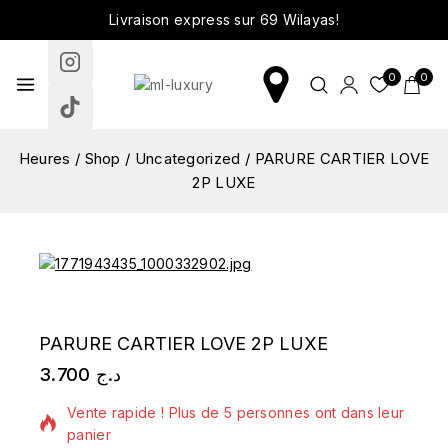
Livraison express sur 69 Wilayas!
0
0
Heures
/
Shop
/
Uncategorized
/
PARURE CARTIER LOVE
2P LUXE
PARURE CARTIER LOVE 2P LUXE
3.700
د.ج
4 produits vendus au cours des dernières 10 heures
Vente rapide ! Plus de 5 personnes ont dans leur
panier