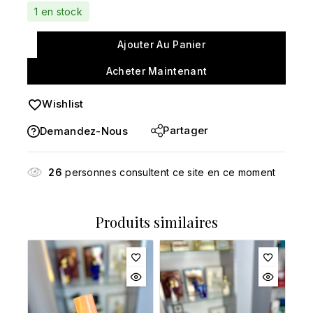
Vente rapide ! Plus de 2 personnes ont dans leur
1 en stock
panier
Ajouter Au Panier
Acheter Maintenant
Wishlist
Partager
Demandez-Nous
26
personnes consultent ce site en ce moment
Produits similaires