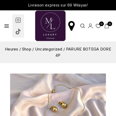
Livraison express sur 69 Wilayas!
0
0
Heures
/
Shop
/
Uncategorized
/
PARURE BOTEGA DORE
4P