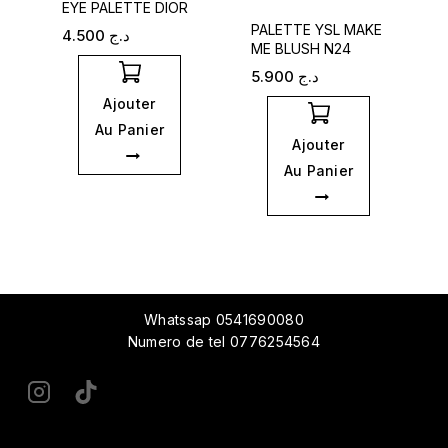
EYE PALETTE DIOR
PALETTE YSL MAKE
4.500
د.ج
ME BLUSH N24
5.900
د.ج
Ajouter
Au Panier
Ajouter
Au Panier
Whatssap 0541690080
Numero de tel 0776254564