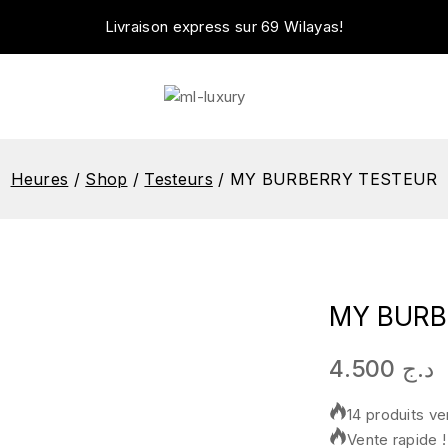
Livraison express sur 69 Wilayas!
Heures
/
Shop
/
Testeurs
/
MY BURBERRY TESTEUR
MY BURB
4.500
د.ج
14 produits v
Vente rapide !