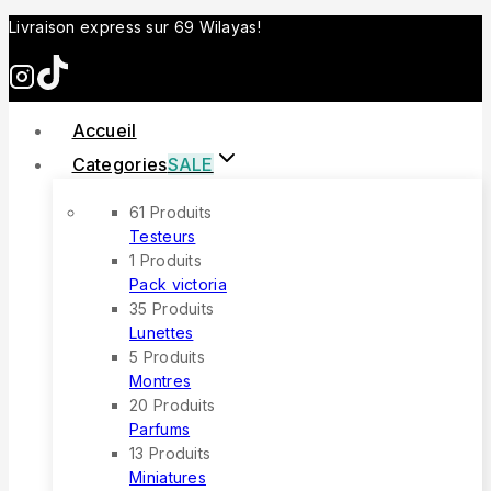
Skip
Livraison express sur 69 Wilayas!
to
content
Accueil
Categories
SALE
61 Produits
Testeurs
1 Produits
Pack victoria
35 Produits
Lunettes
5 Produits
Montres
20 Produits
Parfums
13 Produits
Miniatures