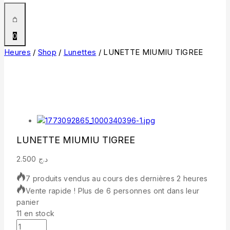
0
Heures
/
Shop
/
Lunettes
/
LUNETTE MIUMIU TIGREE
LUNETTE MIUMIU TIGREE
2.500
د.ج
7 produits vendus au cours des dernières 2 heures
Vente rapide ! Plus de 6 personnes ont dans leur
panier
11 en stock
quantité