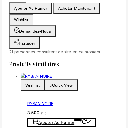
de
Ajouter Au Panier
Acheter Maintenant
LUNETTE
MIUMIU
Wishlist
TIGREE
Demandez-Nous
Partager
21
personnes consultent ce site en ce moment
Produits similaires
Wishlist
Quick View
RYBAN NOIRE
3.500
د.ج
Ajouter Au Panier