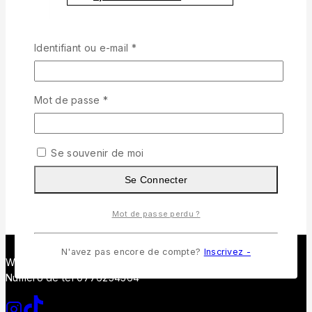
Obligatoire
Identifiant ou e-mail
*
Wishlist
Quick View
Obligatoire
Mot de passe
*
LUNETTE DIOR A CARRO CARRE GRAND
FORMAT NOIR
3.500
د.ج
Se souvenir de moi
Ajouter Au Panier
Se Connecter
Mot de passe perdu ?
N'avez pas encore de compte?
Inscrivez -
Whatssap 0541690080
Numero de tel 0776254564