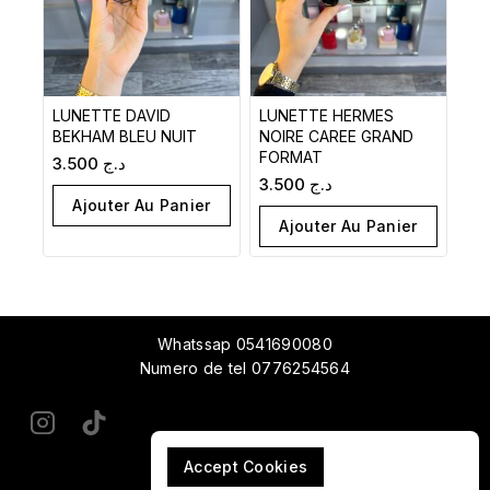
LUNETTE DAVID
LUNETTE HERMES
BEKHAM BLEU NUIT
NOIRE CAREE GRAND
FORMAT
3.500
د.ج
3.500
د.ج
Ajouter Au Panier
Ajouter Au Panier
Whatssap 0541690080
Numero de tel 0776254564
Accept Cookies