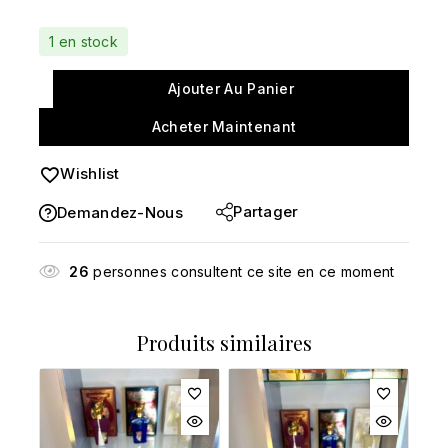
Vente rapide ! Plus de 9 personnes ont dans leur
1 en stock
panier
Ajouter Au Panier
Acheter Maintenant
Wishlist
Partager
Demandez-Nous
26
personnes consultent ce site en ce moment
Produits similaires