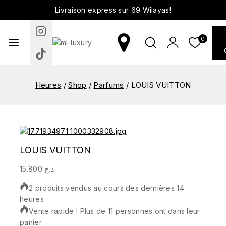
Livraison express sur 69 Wilayas!
0
Heures
/
Shop
/
Parfums
/
LOUIS VUITTON
LOUIS VUITTON
15.800
د.ج
2 produits vendus au cours des dernières 14
heures
Vente rapide ! Plus de 11 personnes ont dans leur
panier