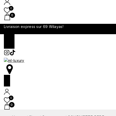
0
0
Livraison express sur 69 Wilayas!
0
0