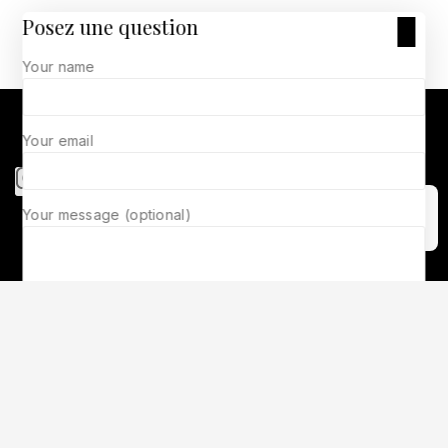
Posez une question
Your name
Whatssap 0541690080
Numero de tel 0776254564
Your email
Your message (optional)
Accept Cookies
2.000
د.ج
Ajouter Au Panier
Acheter Maintenant