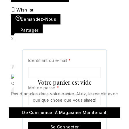
Wishlist
Demandez-Nous
Partager
22
personnes consultent ce site en ce moment
Identifiant ou e-mail
*
Produits similaires
Votre panier est vide
Mot de passe
*
Pas d'articles dans votre panier. Allez, le remplir avec
quelque chose que vous aimez!
GOURMETTE VAN
GOURMETTE
De Commencer À Magasiner Maintenant
CLEEF NOIR
ADULT ACIER
Se souvenir de moi
ARGENT
1.800
د.ج
2.400
د.ج
Se Connecter