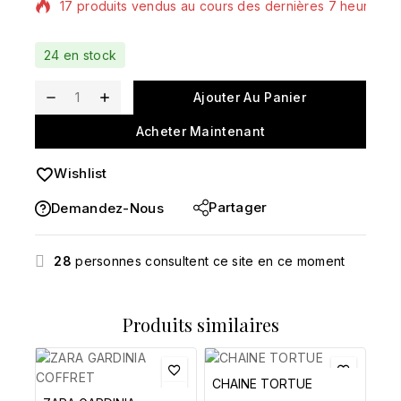
17 produits vendus au cours des dernières 7 heures
Vente rapide ! Plus de 7 personnes ont dans leur
24 en stock
panier
Ajouter Au Panier
Acheter Maintenant
Wishlist
Partager
Demandez-Nous
28
personnes consultent ce site en ce moment
Produits similaires
CHAINE TORTUE