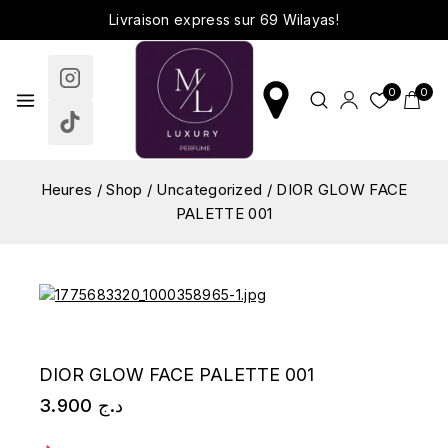
Livraison express sur 69 Wilayas!
0
0
Heures
/
Shop
/
Uncategorized
/
DIOR GLOW FACE
PALETTE 001
DIOR GLOW FACE PALETTE 001
3.900
د.ج