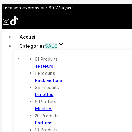
Skip
Livraison express sur 69 Wilayas!
to
content
Accueil
Categories
SALE
61 Produits
Testeurs
1 Produits
Pack victoria
35 Produits
Lunettes
5 Produits
Montres
20 Produits
Parfums
13 Produits