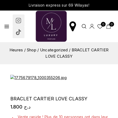
Livraison express sur 69 Wilayas!
0
0
Heures
/
Shop
/
Uncategorized
/
BRACLET CARTIER
LOVE CLASSY
BRACLET CARTIER LOVE CLASSY
1.800
د.ج
6 produits vendus au cours de la dernière 1 heure
Vente rapide ! Plus de 10 personnes ont dans leur