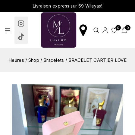
Livraison express sur 69 Wilayas!
0
0
Heures
/
Shop
/
Bracelets
/
BRACELET CARTIER LOVE